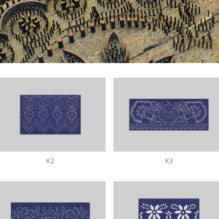
K2
K3