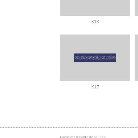
K13
K17
Bácsalmási Kékfestő Műhely