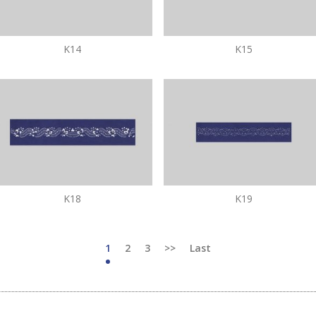
K14
K15
K18
K19
1
2
3
>>
Last